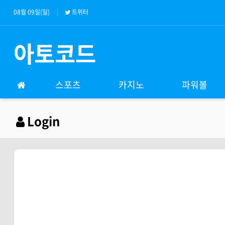
08월 09일(일)
트위터
아토코드
스포츠
카지노
파워볼
Login