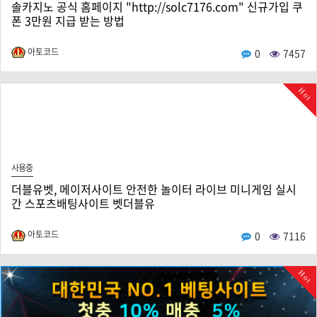
솔카지노 공식 홈페이지 "http://solc7176.com" 신규가입 쿠
폰 3만원 지급 받는 방법
아토코드가 보증하는 솔카지노 공식 홈페이지 주소는 "http://solc7176.com" 입니
아토코드
0
7457
다.아토코드 접속주소 : atocode01.com솔카지노 주소 : http://atoc…
Hot
사용중
더블유벳, 메이저사이트 안전한 놀이터 라이브 미니게임 실시
간 스포츠배팅사이트 벳더블유
더블유벳, 메이저사이트 안전한 놀이터 라이브 미니게임 실시간 스포츠배팅사이트
아토코드
0
7116
betW대한민국의메이저사이트안전한놀이터-카지노배팅,라이브,미니게임,실시간, 토
토배팅사이트소개아토코드인증…
Hot