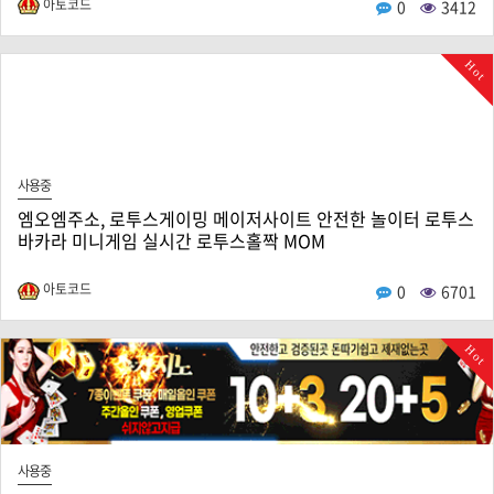
아토코드
0
3412
카지노 가입쿠폰 지급하는 공식 에이전트 아토코드 입니다.헤라카지노 접속주소 막힘
이 발생시http://ob…
Hot
사용중
엠오엠주소, 로투스게이밍 메이저사이트 안전한 놀이터 로투스
바카라 미니게임 실시간 로투스홀짝 MOM
엠오엠주소, 메이저사이트 안전한 놀이터 로투스홀짝 미니게임 실시간 로투스바카라
아토코드
0
6701
MOM로투스게이밍 정식 계약업체 ( 로투스홀짝 ㅣ 로투스바카라 )엠오엠 맘벳 구) 벳
시티접속주소 : …
Hot
사용중