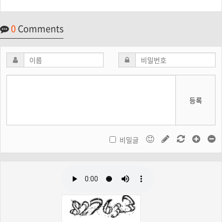
0
Comments
등록
비밀글