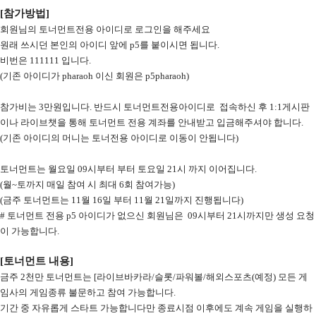
[참가방법]
회원님의 토너먼트전용 아이디로 로그인을 해주세요
원래 쓰시던 본인의 아이디 앞에 p5를 붙이시면 됩니다.
비번은 111111 입니다.
(기존 아이디가 pharaoh 이신 회원은 p5pharaoh)
참가비는 3만원입니다. 반드시 토너먼트전용아이디로 접속하신 후
1:1게시판
이나 라이브챗을 통해 토너먼트 전용 계좌를 안내받고
입금해주셔야 합니다.
(기존 아이디의 머니는 토너전용 아이디로 이동이 안됩니다)
토너먼트는 월요일 09시부터 부터 토요일 21시 까지 이어집니다.
(월~토까지 매일 참여 시 최대 6회 참여가능)
(금주 토너먼트는 11월 16일 부터 11월 21일까지 진행됩니다)
# 토너먼트 전용 p5 아이디가 없으신 회원님은 09시부터 21시까지만
생성 요청
이 가능합니다.
[토너먼트 내용]
금주 2천만 토너먼트는 [라이브바카라/슬롯/파워볼/해외스포츠(예정) 모든 게
임사의 게임종류 불문하고 참여 가능합니다.
기간 중 자유롭게 스타트 가능합니다만 종료시점 이후에도 계속 게임을
실행하