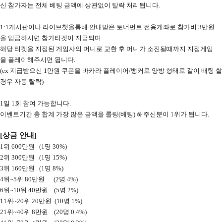
신 참가자는 전체 베팅 금액에 상관없이 탈락 처리됩니다.
1:1게시판이나 라이브챗을통해 안내받은 토너먼트 전용계좌로
참가비 3만원
을 입금하시면 참가티켓이 지급되며
해당 티켓을 지정된 게임사의 머니로 교환 후
머니가 소진될때까지 지정게임
을 플레이해주시면 됩니다.
(ex 지급받으신 1만원 쿠폰을 바카라 플레이어/뱅커로 양방 형태로 같이 배팅 할
경우 자동 탈락)
1일 1회 참여 가능합니다.
이벤트기간 총 합계 가장 많은 금액을 롤링(베팅) 해주신분이 1위가 됩니다.
[상금 안내]
1위 600만원 (1명 30%)
2위 300만원 (1명 15%)
3위 160만원 (1명 8%)
4위~5위 80만원 (2명 4%)
6위~10위 40만원 (5명 2%)
11위~20위 20만원 (10명 1%)
21위~40위 8만원 (20명 0.4%)