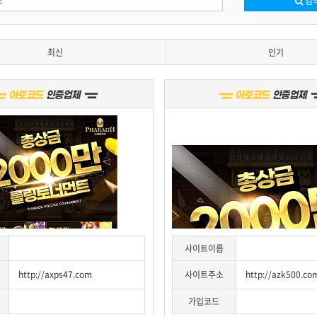
검
최신
인기
사이트이름
http://axps47.com
사이트주소
http://azk500.co
가입코드