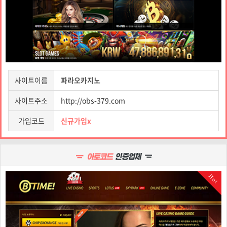
사이트이름
파라오카지노
사이트주소
http://obs-379.com
가입코드
신규가입x
Hot