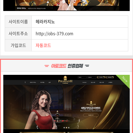
사이트이름
헤라카지노
사이트주소
http://obs-379.com
가입코드
자동코드
Now