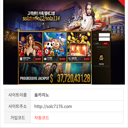
사이트이름
솔카지노
사이트주소
http://solc7176.com
가입코드
자동코드