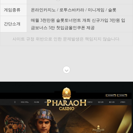
게임종류
온라인카지노 / 로투스바카라 / 미니게임 / 슬롯
매월 3천만원 슬롯토너먼트 개최 신규가입 3만원 입
간단소개
금보너스 5만 첫입금올인쿠폰 제공
사이트 규정 위반으로 인한 문제발생은 책임지지 않습니다.