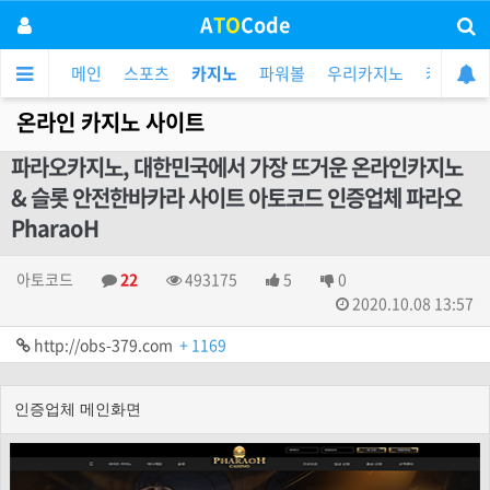
A
TO
Code
메인
스포츠
카지노
파워볼
우리카지노
커뮤니티
온라인 카지노 사이트
파라오카지노, 대한민국에서 가장 뜨거운 온라인카지노
& 슬롯 안전한바카라 사이트 아토코드 인증업체 파라오
PharaoH
아토코드
22
493175
5
0
2020.10.08 13:57
http://obs-379.com
+ 1169
인증업체 메인화면