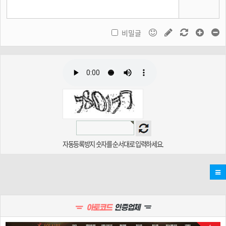
비밀글
자동등록방지 숫자를 순서대로 입력하세요.