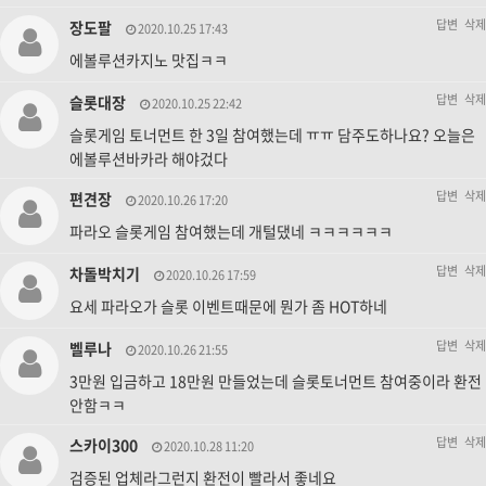
답변
삭제
장도팔
2020.10.25 17:43
에볼루션카지노 맛집ㅋㅋ
답변
삭제
슬롯대장
2020.10.25 22:42
슬롯게임 토너먼트 한 3일 참여했는데 ㅠㅠ 담주도하나요? 오늘은
에볼루션바카라 해야겄다
답변
삭제
편견장
2020.10.26 17:20
파라오 슬롯게임 참여했는데 개털댔네 ㅋㅋㅋㅋㅋㅋ
답변
삭제
차돌박치기
2020.10.26 17:59
요세 파라오가 슬롯 이벤트때문에 뭔가 좀 HOT하네
답변
삭제
벨루나
2020.10.26 21:55
3만원 입금하고 18만원 만들었는데 슬롯토너먼트 참여중이라 환전
안함ㅋㅋ
답변
삭제
스카이300
2020.10.28 11:20
검증된 업체라그런지 환전이 빨라서 좋네요