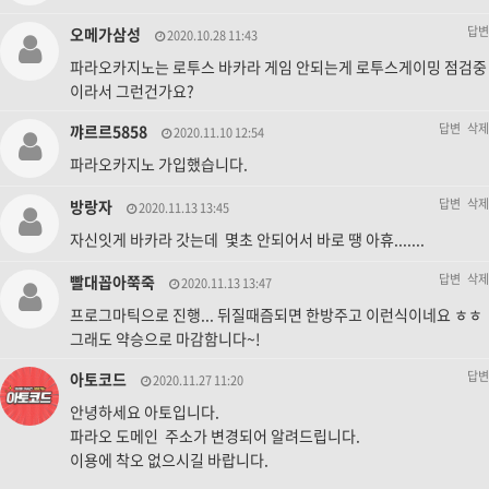
답변
오메가삼성
2020.10.28 11:43
파라오카지노는 로투스 바카라 게임 안되는게 로투스게이밍 점검중
이라서 그런건가요?
답변
삭제
꺄르르5858
2020.11.10 12:54
파라오카지노 가입했습니다.
답변
삭제
방랑자
2020.11.13 13:45
자신잇게 바카라 갓는데 몇초 안되어서 바로 땡 아휴.......
답변
삭제
빨대꼽아쭉죽
2020.11.13 13:47
프로그마틱으로 진행... 뒤질때즘되면 한방주고 이런식이네요 ㅎㅎ
그래도 약승으로 마감함니다~!
답변
아토코드
2020.11.27 11:20
안녕하세요 아토입니다.
파라오 도메인 주소가 변경되어 알려드립니다.
이용에 착오 없으시길 바랍니다.