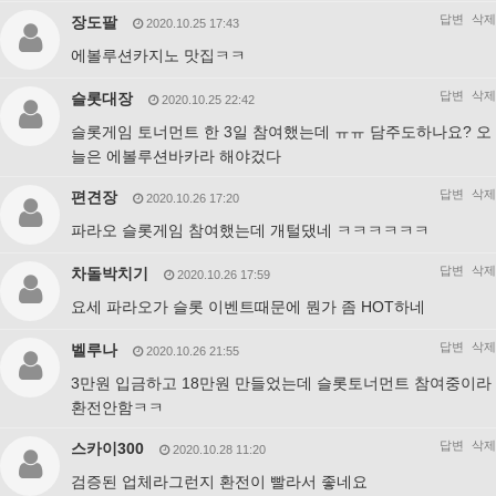
답변
삭제
장도팔
2020.10.25 17:43
에볼루션카지노 맛집ㅋㅋ
답변
삭제
슬롯대장
2020.10.25 22:42
슬롯게임 토너먼트 한 3일 참여했는데 ㅠㅠ 담주도하나요? 오
늘은 에볼루션바카라 해야겄다
답변
삭제
편견장
2020.10.26 17:20
파라오 슬롯게임 참여했는데 개털댔네 ㅋㅋㅋㅋㅋㅋ
답변
삭제
차돌박치기
2020.10.26 17:59
요세 파라오가 슬롯 이벤트때문에 뭔가 좀 HOT하네
답변
삭제
벨루나
2020.10.26 21:55
3만원 입금하고 18만원 만들었는데 슬롯토너먼트 참여중이라
환전안함ㅋㅋ
답변
삭제
스카이300
2020.10.28 11:20
검증된 업체라그런지 환전이 빨라서 좋네요