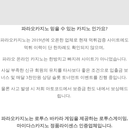
파라오카지노 믿을 수 있는 카지노 인가요?
파라오카지노는 2019년에 오픈한 업체로 현재 먹튀검증 사이트에도
먹튀 이력이 단 한차례도 확인되지 않으며,
파라오 온라인 카지노는 한방치고 빠지려 사이트가 아니었습니다.
사실 부족한 신규 회원의 유치를 타사보다 좋은 조건으로 입출금 보
너스 및 매달 3천만원 상당 슬롯 토너먼트 이벤트를 진행 중입니다.
물론 사고 발생 시 저희 아토코드에서 보증금 한도 내에서 보상해드
립니다.
파라오카지노는 로투스 바카라 게임을 제공하는 로투스게이밍,
마이다스카지노 정품라이센스 인증업체입니다.