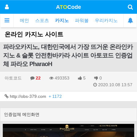
A
TO
Code
메인
스포츠
카지노
파워볼
우리카지노
커뮤
온라인 카지노 사이트
파라오카지노, 대한민국에서 가장 뜨거운 온라인카
지노 & 슬롯 안전한바카라 사이트 아토코드 인증업
체 파라오 PharaoH
아토코드
22
493353
5
0
2020.10.08 13:57
http://obs-379.com
+ 1172
인증업체 메인화면