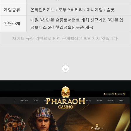
게임종류
온라인카지노 / 로투스바카라 / 미니게임 / 슬롯
매월 3천만원 슬롯토너먼트 개최 신규가입 3만원 입
간단소개
금보너스 5만 첫입금올인쿠폰 제공
사이트 규정 위반으로 인한 문제발생은 책임지지 않습니다.