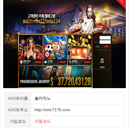
Hot
사이트이름
솔카지노
사이트주소
http://solc7176.com
가입코드
자동코드