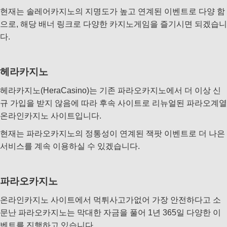
현재는 솔레어카지노의 지명도가 높고 연계된 이벤트로 다양 함
으로, 해당 배너 링크로 다양한 카지노게임을 즐기시면 되겠습니
다.
헤라카지노
헤라카지노(HeraCasino)는 기존 파라오카지노에서 더 이상 신
규 가입을 받지 않음에 따라 후속 사이트로 리뉴얼된 파라오계열
온라인카지노 사이트입니다.
현재는 파라오카지노의 정통성이 연계된 잭팟 이벤트로 더 나은
서비스를 계속 이용하실 수 있겠습니다.
파라오카지노
온라인카지노 사이트에서 먹튀사고가없어 가장 안전하다고 소
문난 파라오카지노는 막대한 자금을 풀어 1년 365일 다양한 이
벤트를 진행하고 있습니다.