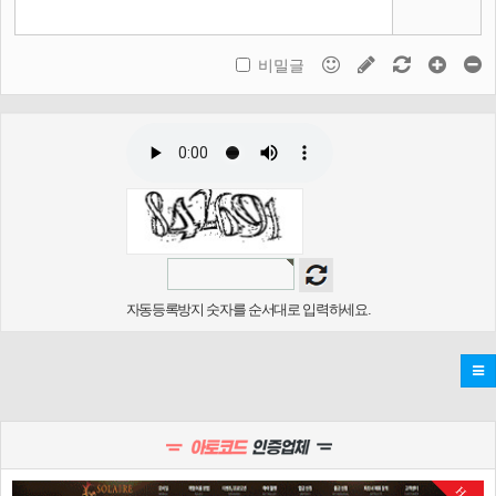
비밀글
자동등록방지 숫자를 순서대로 입력하세요.