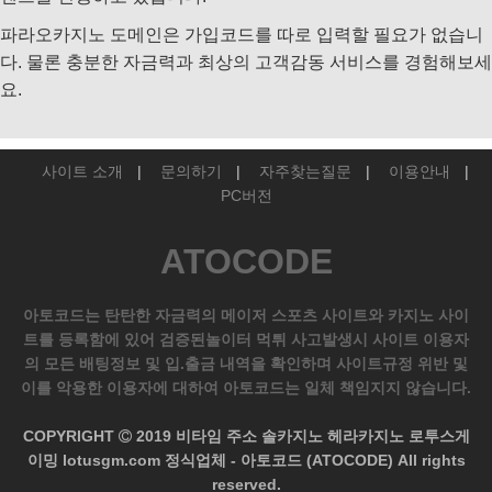
파라오카지노 도메인은 가입코드를 따로 입력할 필요가 없습니
다. 물론 충분한 자금력과 최상의 고객감동 서비스를 경험해보세
요.
사이트 소개
문의하기
자주찾는질문
이용안내
PC버전
ATOCODE
아토코드는 탄탄한 자금력의 메이저 스포츠 사이트와 카지노 사이
트를 등록함에 있어 검증된놀이터 먹튀 사고발생시 사이트 이용자
의 모든 배팅정보 및 입.출금 내역을 확인하며 사이트규정 위반 및
이를 악용한 이용자에 대하여 아토코드는 일체 책임지지 않습니다.
COPYRIGHT
2019 비타임 주소 솔카지노 헤라카지노 로투스게
이밍 lotusgm.com 정식업체 - 아토코드 (ATOCODE) All rights
reserved.