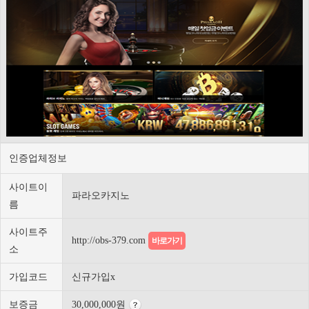
인증업체정보
사이트이
파라오카지노
름
사이트주
http://obs-379.com
바로가기
소
가입코드
신규가입x
보증금
30,000,000원