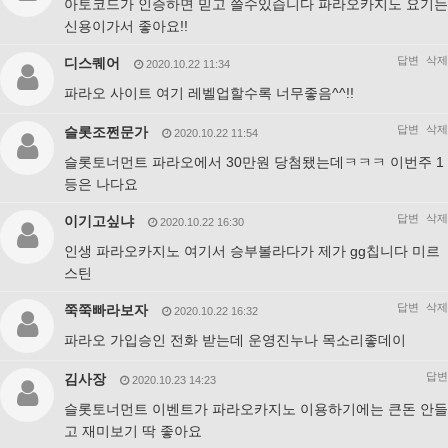
아토코드가 인증하면 믿고 쓸수있습니다 파라오카지노 요기는
신용이가서 좋아요!!
답변
삭제
디스퀘어
2020.10.22 11:34
파라오 사이트 여기 레벨업할수록 너무좋음^^!!
답변
삭제
슬롯조쩐문가
2020.10.22 11:54
슬롯토너먼트 파라오에서 30만원 당첨됐는데ㅋㅋㅋ 이번주 1
등은 나다요
답변
삭제
이기고싶냐
2020.10.22 16:30
인생 파라오카지노 여기서 승부볼라다가 제가 gg칩니다 미르
스틴
답변
삭제
쭉쭉빠라보자
2020.10.22 16:32
파라오 가입승인 전화 받는데 운영진누나 목소리좋데이
답변
김사장
2020.10.23 14:23
슬롯토너먼트 이벤트가 파라오카지노 이용하기에는 큰돈 안들
고 재미보기 딱 좋아요