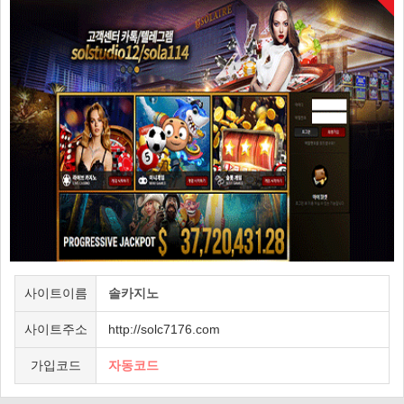
사이트이름
솔카지노
사이트주소
http://solc7176.com
가입코드
자동코드