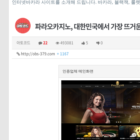
인터넷바카라 사이트를 소개해 드립니다. 바카라, 블랙잭, 룰렛
파라오카지노, 대한민국에서 가장 뜨거운 
아토코드
22
493081
5
0
http://obs-379.com
+ 1167
인증업체 메인화면