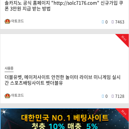
솔카지노 공식 홈페이지 "http://solc7176.com" 신규가입 쿠
폰 3만원 지급 받는 방법
아토코드가 보증하는 솔카지노 공식 홈페이지 주소는 "http://solc7176.com" 입니
아토코드
0
7463
다.아토코드 접속주소 : atocode01.com솔카지노 주소 : http://atoc…
Hot
사용중
더블유벳, 메이저사이트 안전한 놀이터 라이브 미니게임 실시
간 스포츠배팅사이트 벳더블유
더블유벳, 메이저사이트 안전한 놀이터 라이브 미니게임 실시간 스포츠배팅사이트
아토코드
0
7128
betW대한민국의메이저사이트안전한놀이터-카지노배팅,라이브,미니게임,실시간, 토
토배팅사이트소개아토코드인증…
Hot