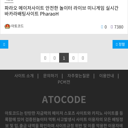
파라오 메이저사이트 안전한 놀이터 라이브 미니게임 실시간
바카라배팅사이트 PharaoH
파라오카지노, 대한민국의 메이저사이트 안전한 놀이터 라이브 미니게임 실시간 바카
아토코드
0
7380
라배팅사이트 PharaoH대한민국의메이저사이트안전한놀이터-카지노배팅,라이브,미
니게임,실시간,배팅사이트…
정렬
1
사이트 소개
문의하기
자주찾는질문
이용안내
PC버전
ATOCODE
아토코드는 탄탄한 자금력의 메이저 스포츠 사이트와 카지노 사이트를 등
록함에 있어 검증된놀이터 먹튀 사고발생시 사이트 이용자의 모든 배팅정
보 및 입.출금 내역을 확인하며 사이트규정 위반 및 이를 악용한 이용자에