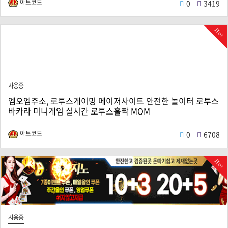
아토코드
0
3419
카지노 가입쿠폰 지급하는 공식 에이전트 아토코드 입니다.헤라카지노 접속주소 막힘
이 발생시http://ob…
Hot
사용중
엠오엠주소, 로투스게이밍 메이저사이트 안전한 놀이터 로투스
바카라 미니게임 실시간 로투스홀짝 MOM
엠오엠주소, 메이저사이트 안전한 놀이터 로투스홀짝 미니게임 실시간 로투스바카라
아토코드
0
6708
MOM로투스게이밍 정식 계약업체 ( 로투스홀짝 ㅣ 로투스바카라 )엠오엠 맘벳 구) 벳
시티접속주소 : …
Hot
사용중