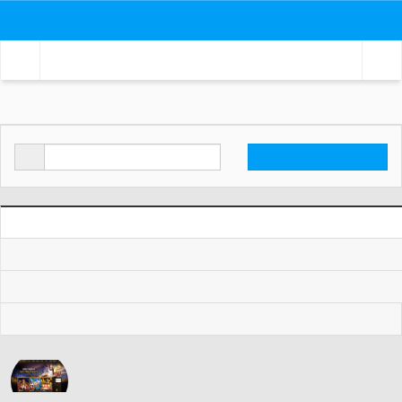
A
TO
Code
메인
스포츠
카지노
파워볼
우리카지노
커뮤니티
Tag Box
검색
Total 2
최신
인기
색인
솔카지노, 먹튀없는 안전한 온라인카지노 사이트 주소 및
새창
가입코드 안내