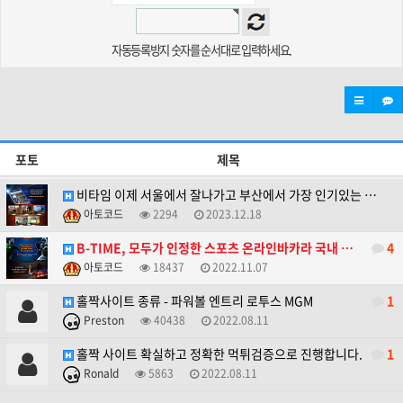
자동등록방지 숫자를 순서대로 입력하세요.
포토
제목
비타임 이제 서울에서 잘나가고 부산에서 가장 인기있는 …
아토코드
2294
2023.12.18
B-TIME, 모두가 인정한 스포츠 온라인바카라 국내 …
4
아토코드
18437
2022.11.07
홀짝사이트 종류 - 파워볼 엔트리 로투스 MGM
1
Preston
40438
2022.08.11
홀짝 사이트 확실하고 정확한 먹튀검증으로 진행합니다.
1
Ronald
5863
2022.08.11