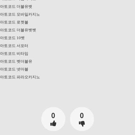
아토코드 더블유벳
아토코드 모바일카지노
아토코드 로켓볼
아토코드 더블유벳벳
아토코드 10벳
아토코드 서포터
아토코드 비타임
아토코드 벳더블유
아토코드 넷마블
아토코드 파라오카지노
0
0