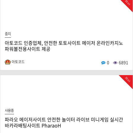
Hot
중지
아토코드 인증업체, 안전한 토토사이트 메이저 온라인카지노
파워볼전용사이트 제공
대한민국의 메이저사이트 안전한 놀이터- 카지노 배팅, 라이브, 미니게임, 실시간, 배
아토코드
0
6891
팅사이트소개아토코드 인증업체접속주소:http://atocode01.com솔카지노 주소접
속주소:h…
Hot
사용중
파라오 메이저사이트 안전한 놀이터 라이브 미니게임 실시간
바카라배팅사이트 PharaoH