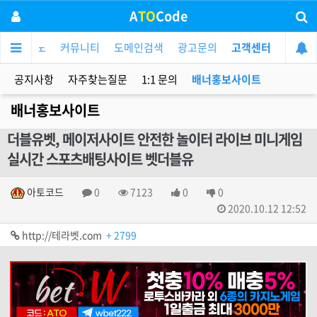
A
TO
Code
우리카지노
커뮤니티
도메인검색
광고문의
고객센터
공지사항
자주찾는질문
1:1 문의
배너홍보사이트
배너홍보사이트
더블유벳, 메이저사이트 안전한 놀이터 라이브 미니게임
실시간 스포츠배팅사이트 벳더블유
아토코드
0
7123
0
0
2020.10.12 12:52
http://테라벳.com
+ 2799