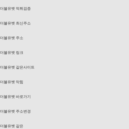
더블유벳 먹튀검증
더블유벳 최신주소
더블유벳 주소
더블유벳 링크
더블유벳 같은사이트
더블유벳 막힘
더블유벳 바로가기
더블유벳 주소변경
더블유벳 같은