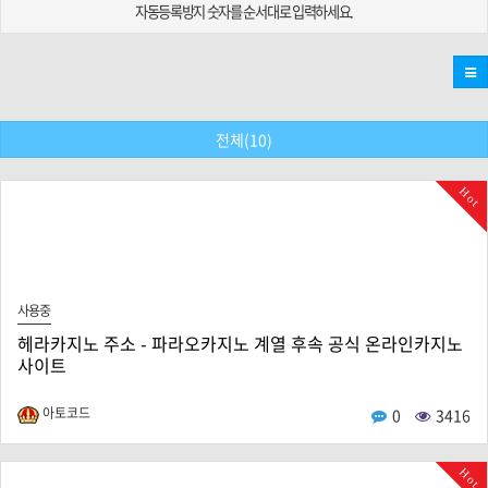
자동등록방지 숫자를 순서대로 입력하세요.
전체(10)
Hot
사용중
헤라카지노 주소 - 파라오카지노 계열 후속 공식 온라인카지노
사이트
헤라카지노주소, 메이저사이트 안전한 놀이터 에볼루션바카라 해외스포츠 베팅헤라
아토코드
0
3416
카지노 가입쿠폰 지급하는 공식 에이전트 아토코드 입니다.헤라카지노 접속주소 막힘
이 발생시http://ob…
Hot