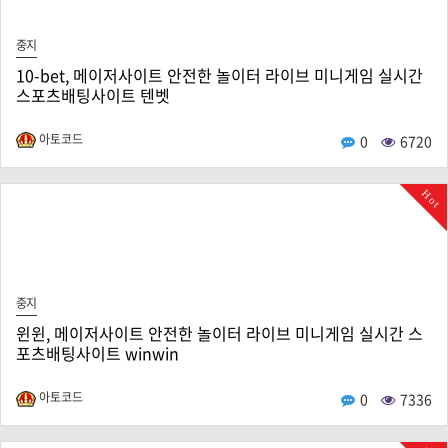
중지
10-bet, 메이저사이트 안전한 놀이터 라이브 미니게임 실시간
스포츠배팅사이트 텐벳
10벳, 메이저사이트 안전한 놀이터 라이브 미니게임 실시간 스포츠배팅사이트 10bet
아토코드
0
6720
대한민국의메이저사이트안전한놀이터-카지노배팅,라이브,미니게임,실시간, 토토배팅
사이트소개아토코드인증…
Hot
중지
윈윈, 메이저사이트 안전한 놀이터 라이브 미니게임 실시간 스
포츠배팅사이트 winwin
윈윈벳, 메이저사이트 안전한 놀이터 라이브 미니게임 실시간 스포츠배팅사이트
아토코드
0
7336
winwinbet대한민국의메이저사이트안전한놀이터-카지노배팅,라이브,미니게임,실시
간, 토토배팅사이트소개아토…