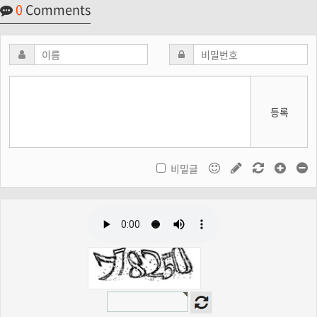
0
Comments
등록
비밀글