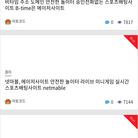
비타임 주소 도메인 안전한 놀이터 승인전화없는 스포츠배팅사
이트 B-time은 메이저사이트
비타임, 메이저사이트 안전한 놀이터 라이브 미니게임 실시간 스포츠배팅사이트
아토코드
0
7817
btime대한민국의메이저사이트안전한놀이터-카지노배팅,라이브,미니게임,실시간, 토
토배팅사이트소개아토코드인증…
Hot
중지
넷마블, 메이저사이트 안전한 놀이터 라이브 미니게임 실시간
스포츠배팅사이트 netmable
넷마블, 메이저사이트 안전한 놀이터 라이브 미니게임 실시간 스포츠배팅사이트
아토코드
0
7144
Netmable대한민국의메이저사이트안전한놀이터-카지노배팅,라이브,미니게임,실시
간, 토토배팅사이트소개아토코…
Hot