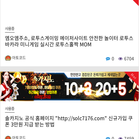
사용중
엠오엠주소, 로투스게이밍 메이저사이트 안전한 놀이터 로투스
바카라 미니게임 실시간 로투스홀짝 MOM
엠오엠주소, 메이저사이트 안전한 놀이터 로투스홀짝 미니게임 실시간 로투스바카라
아토코드
0
6704
MOM로투스게이밍 정식 계약업체 ( 로투스홀짝 ㅣ 로투스바카라 )엠오엠 맘벳 구) 벳
시티접속주소 : …
Hot
사용중
솔카지노 공식 홈페이지 "http://solc7176.com" 신규가입 쿠
폰 3만원 지급 받는 방법
아토코드가 보증하는 솔카지노 공식 홈페이지 주소는 "http://solc7176.com" 입니
아토코드
0
7459