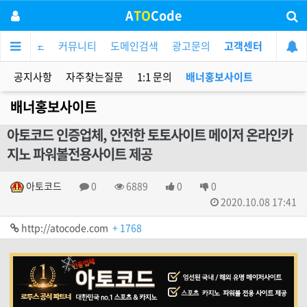
A
TO
Code
우리카지노
커뮤니티
도메인검색
광고문의
고객센터
공지사항
자주찾는질문
1:1 문의
배너홍보사이트
배너홍보사이트
아토코드 인증업체, 안전한 토토사이트 메이저 온라인카
지노 파워볼전용사이트 제공
아토코드
0
6889
0
0
2020.10.08 17:41
http://atocode.com
+ 1768