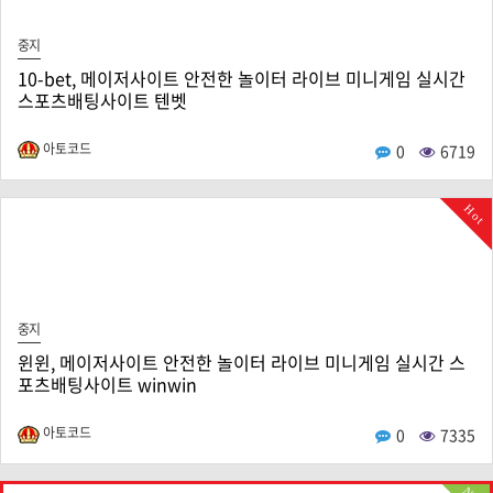
중지
10-bet, 메이저사이트 안전한 놀이터 라이브 미니게임 실시간
스포츠배팅사이트 텐벳
10벳, 메이저사이트 안전한 놀이터 라이브 미니게임 실시간 스포츠배팅사이트 10bet
아토코드
0
6719
대한민국의메이저사이트안전한놀이터-카지노배팅,라이브,미니게임,실시간, 토토배팅
사이트소개아토코드인증…
Hot
중지
윈윈, 메이저사이트 안전한 놀이터 라이브 미니게임 실시간 스
포츠배팅사이트 winwin
윈윈벳, 메이저사이트 안전한 놀이터 라이브 미니게임 실시간 스포츠배팅사이트
아토코드
0
7335
winwinbet대한민국의메이저사이트안전한놀이터-카지노배팅,라이브,미니게임,실시
간, 토토배팅사이트소개아토…