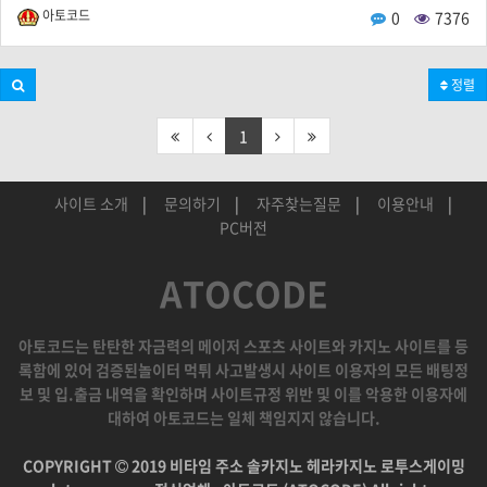
파라오카지노, 대한민국의 메이저사이트 안전한 놀이터 라이브 미니게임 실시간 바카
아토코드
0
7376
라배팅사이트 PharaoH대한민국의메이저사이트안전한놀이터-카지노배팅,라이브,미
니게임,실시간,배팅사이트…
정렬
1
사이트 소개
문의하기
자주찾는질문
이용안내
PC버전
ATOCODE
아토코드는 탄탄한 자금력의 메이저 스포츠 사이트와 카지노 사이트를 등
록함에 있어 검증된놀이터 먹튀 사고발생시 사이트 이용자의 모든 배팅정
보 및 입.출금 내역을 확인하며 사이트규정 위반 및 이를 악용한 이용자에
대하여 아토코드는 일체 책임지지 않습니다.
COPYRIGHT
2019 비타임 주소 솔카지노 헤라카지노 로투스게이밍