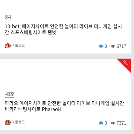
중지
10-bet, 메이저사이트 안전한 놀이터 라이브 미니게임 실시
간 스포츠배팅사이트 텐벳
10벳, 메이저사이트 안전한 놀이터 라이브 미니게임 실시간 스포츠배팅사이트
아토코드
0
6717
10bet대한민국의메이저사이트안전한놀이터-카지노배팅,라이브,미니게임,실시간,
토토배팅사이트소개아토코드인증…
Hot
사용중
파라오 메이저사이트 안전한 놀이터 라이브 미니게임 실시간
바카라배팅사이트 PharaoH
파라오카지노, 대한민국의 메이저사이트 안전한 놀이터 라이브 미니게임 실시간 바
아토코드
0
7371
카라배팅사이트 PharaoH대한민국의메이저사이트안전한놀이터-카지노배팅,라이
브,미니게임,실시간,배팅사이트…