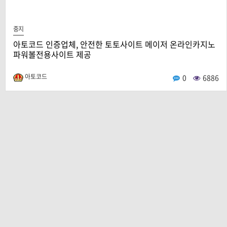
중지
아토코드 인증업체, 안전한 토토사이트 메이저 온라인카지노
파워볼전용사이트 제공
대한민국의 메이저사이트 안전한 놀이터- 카지노 배팅, 라이브, 미니게임, 실시간,
아토코드
0
6886
배팅사이트소개아토코드 인증업체접속주소:http://atocode01.com솔카지노 주
소접속주소:h…