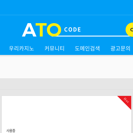
A
TO
우리카지노
커뮤니티
도메인검색
광고문의
Hot
사용중