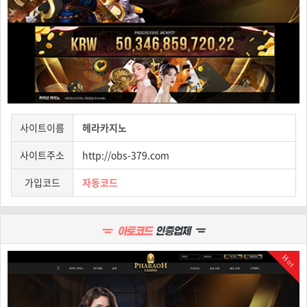
사이트이름
헤라카지노
사이트주소
http://obs-379.com
가입코드
자동코드
Hot