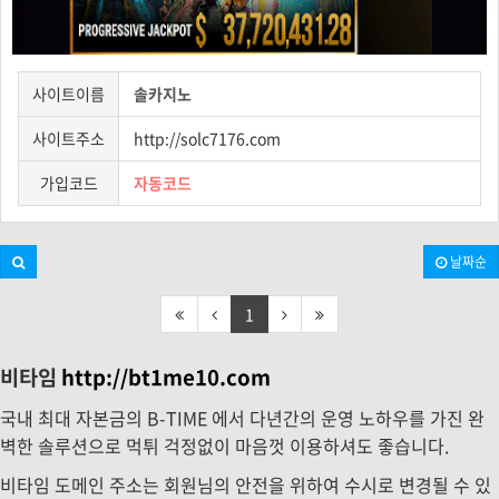
사이트이름
솔카지노
사이트주소
http://solc7176.com
가입코드
자동코드
날짜순
1
비타임
http://bt1me10.com
국내 최대 자본금의 B-TIME 에서 다년간의 운영 노하우를 가진 완
벽한 솔루션으로 먹튀 걱정없이 마음껏 이용하셔도 좋습니다.
비타임 도메인 주소는 회원님의 안전을 위하여 수시로 변경될 수 있