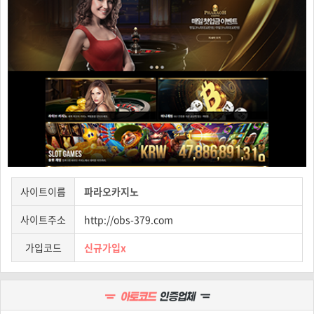
사이트이름
파라오카지노
사이트주소
http://obs-379.com
가입코드
신규가입x