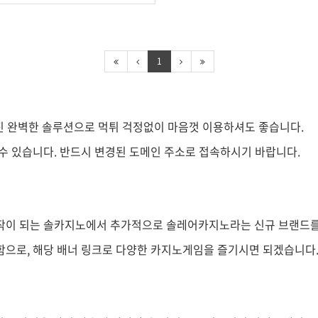
1
가진 완벽한 솔루션으로 먹튀 걱정없이 마음껏 이용하셔도 좋습니다.
수 있습니다. 반드시 변경된 도메인 주소로 접속하시기 바랍니다.
작이 되는 솔카지노에서 추가적으로 솔레어카지노라는 신규 브랜드를
함으로, 해당 배너 링크로 다양한 카지노게임을 즐기시면 되겠습니다