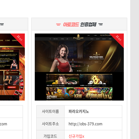
Hot
Hot
사이트이름
파라오카지노
.com
사이트주소
http://obs-379.com
가입코드
신규가입x