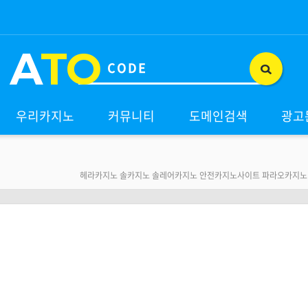
A
TO
우리카지노
커뮤니티
도메인검색
광고
헤라카지노 솔카지노 솔레어카지노 안전카지노사이트 파라오카지노